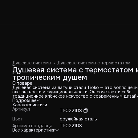
Душевые системы
›
Душевые системы с термостатом
Главная
›
Душевая система с термостатом 
тропическим душем
О товаре
Душевая система из латуни стали Tioko — это воплощени
элегантности и функциональности. Он сочетает в себе
традиционное японское искусство с современным дизай
предлагая вам изысканный и практичный элемент вашей
Подробнее
ванной комнаты.
Характеристики
Особенности:
Артикул
TI-0221DS
• Корпус из латуни: Материал прочный, долговечный и
устойчив к коррозии, создавая чувство роскоши и
Цвет
оружейная сталь
утонченности.
Артикул продавца
TI-0221DS
• Японское качество: Изготовлен с японской точностью и
Все характеристики
вниманием к деталям, обеспечивая безупречную работу и
отсутствие люфтов.