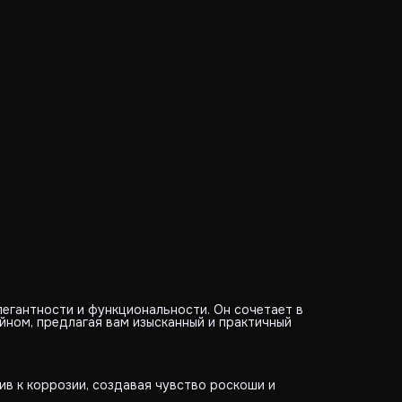
• Эргономичный дизайн: Удобная ручка и плавный ход
обеспечивают комфортное использование.
• Современный стиль: Минималистичный дизайн вписывае
любой современный интерьер.
• Экономия воды: Встроенный аэратор обеспечивает мо
поток воды с минимальным расходом.
• Функциональность: Штанга для душа в ванную
телескопическая, а кран поворотный. Тропический душ 
установить как над ванной, так и в душевой кабине.
Смеситель Tioko из латуни — это инвестиция в качество,
стиль и комфорт для вашей душевой. Он привнесет япон
искусство в вашу жизнь, делая каждый день более прият
и гармоничным.
Гарантия 20 лет.
ВНИМАНИЕ! Чтобы термостат в сантехнике работал
корректно, необходимо подвести горячую воду слева, а
холодную справа.
Длина шланга (см) - 150 см
Длина штанги (см) - 144 см
легантности и функциональности. Он сочетает в
йном, предлагая вам изысканный и практичный
чив к коррозии, создавая чувство роскоши и